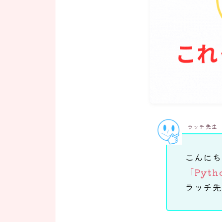
ラッチ先生
こ
んにち
「Pyt
ラ
ッチ先