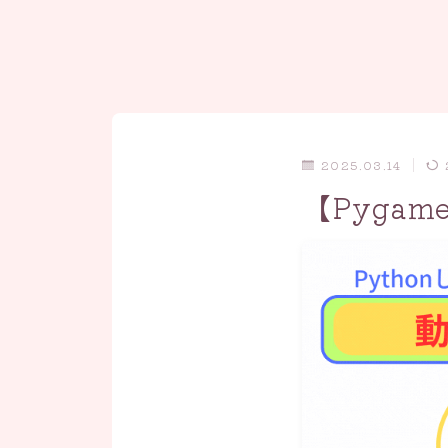
2025.03.14
【Pyga