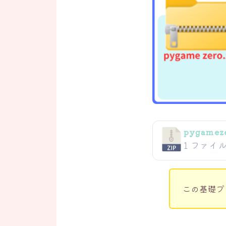
pygameze
1 ファイ
この基礎プ