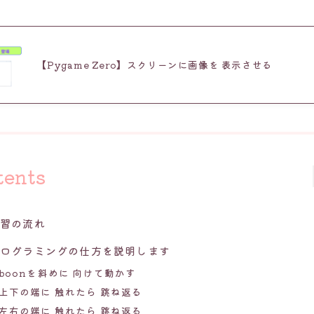
【Pygame Zero】スクリーンに画像を 表示させる
tents
学習の流れ
プログラミングの仕方を説明します
boonを斜めに 向けて動かす
上下の端に 触れたら 跳ね返る
左右の端に 触れたら 跳ね返る