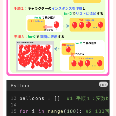
Python
Copy
balloons = []  
#1 手順１：変数ba
for
 i 
in
range
(
100
): 
#2 100回