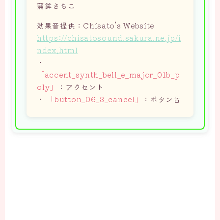
蒲鉾さちこ
効果音提供：Chisato’s Website
https://chisatosound.sakura.ne.jp/i
ndex.html
・
「accent_synth_bell_e_major_01b_p
oly」
：アクセント
・
「button_06_3_cancel」
：ボタン音