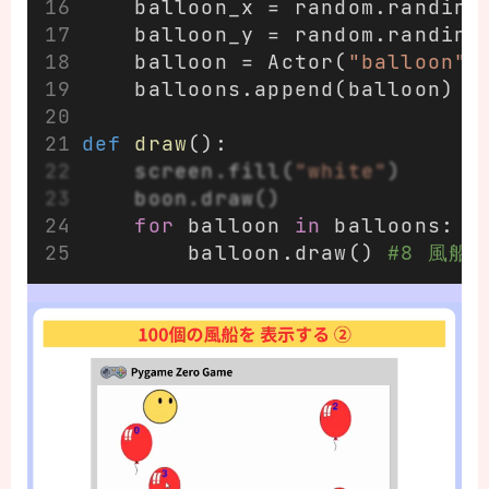
    balloon_x = random.randint
    balloon_y = random.randint
    balloon = Actor(
"balloon"
,
    balloons.append(balloon)  
def
draw
():
    screen.fill(
"white"
)
    boon.draw()
for
 balloon 
in
 balloons:  
        balloon.draw() 
#8 風船