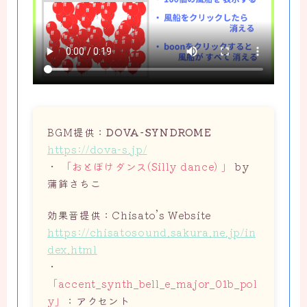
BGM提供：
DOVA-SYNDROME
https://dova-s.jp/
・
「おとぼけダンス(Silly dance) 」
by
蒲鉾さちこ
効果音提供：Chisato’s Website
https://chisatosound.sakura.ne.jp/in
dex.html
・
「accent_synth_bell_e_major_01b_pol
y」
：アクセント