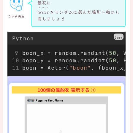
最初に
ボーン
boon
をランダムに選んだ場所へ動かし
ラッチ先生
隠しましょう
Python
Copy
boon_x = random.randint(
50
, WI
boon_y = random.randint(
50
, HE
boon = Actor(
"boon"
, (boon_x, 