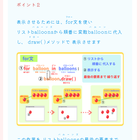
ポイント２
フォー
表示させるためには、
for
文を使い
バルーンズ
バルーン
リスト
balloons
から順番に変数
balloon
に代入
ドロー
し、
draw
( )メソッドで 表示させます
バルーンズ
この作業を リスト
balloons
の最後の要素まで